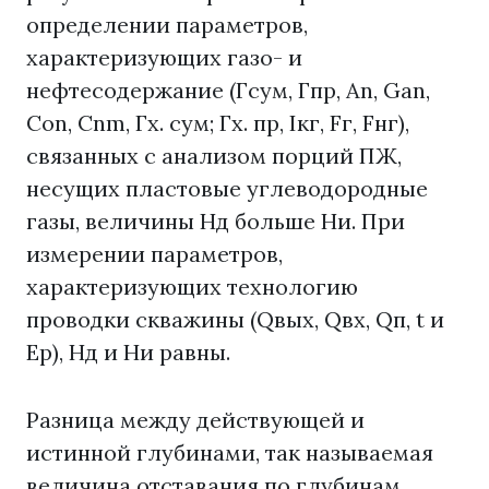
определении параметров,
характеризующих газо- и
нефтесодержание (Гсум, Гпр, Аn, Gan,
Соn, Сnm, Гх. сум; Гх. пр, Iкг, Fг, Fнг),
связанных с анализом порций ПЖ,
несущих пластовые углеводородные
газы, величины Нд больше Ни. При
измерении параметров,
характеризующих технологию
проводки скважины (Qвых, Qвх, Qп, t и
Ер), Нд и Ни равны.
Разница между действующей и
истинной глубинами, так называемая
величина отставания по глубинам,