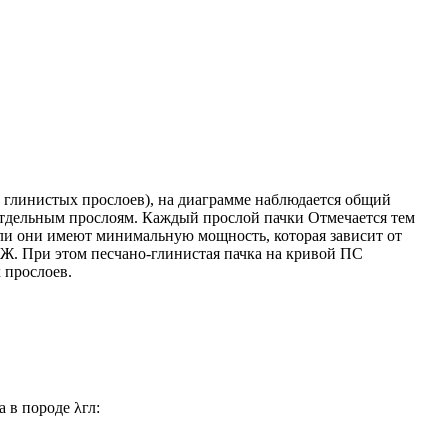
 глинистых прослоев), на диаграмме наблюдается общий
тдельным прослоям. Каждый прослой пачки Отмечается тем
сли они имеют минимальную мощность, которая зависит от
Ж. При этом песчано-глинистая пачка на кривой ПС
 прослоев.
 в породе λгл: