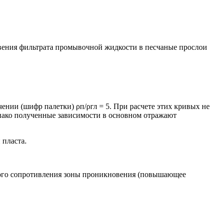
овения фильтрата промывочной жидкости в песчаные прослои
ении (шифр палетки) ρп/ρгл = 5. При расчете этих кривых не
днако полученные зависимости в основном отражают
 пласта.
ного сопротивления зоны проникновения (повышающее