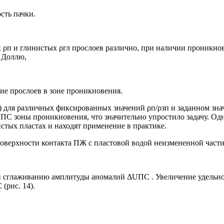
сть пачки.
х ρп и глинистых ρгл прослоев различно, при наличии проникн
. Доллю,
ние прослоев в зоне проникновения.
6) для различных фиксированных значений ρп/ρзп и заданном знач
UПС зоны проникновения, что значительно упростило задачу. О
тых пластах и находят применение в практике.
верхности контакта ПЖ с пластовой водой неизмененной части
ю и сглаживанию амплитуды аномалий ΔUПС . Увеличение удель
(рис. 14).