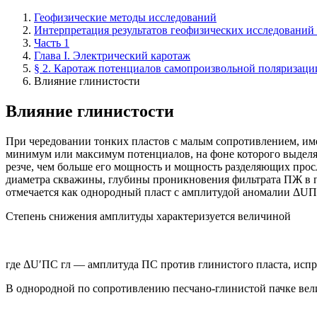
Геофизические методы исследований
Интерпретация результатов геофизических исследований
Часть 1
Глава I. Электрический каротаж
§ 2. Каротаж потенциалов самопроизвольной поляризаци
Влияние глинистости
Влияние глинистости
При чередовании тонких пластов с малым сопротивлением, им
минимум или максимум потенциалов, на фоне которого выдел
резче, чем больше его мощность и мощность разделяющих прос
диаметра скважины, глубины проникновения фильтрата ПЖ в п
отмечается как однородный пласт с амплитудой аномалии ΔUПС
Степень снижения амплитуды характеризуется величиной
где ΔU′ПС гл — амплитуда ПС против глинистого пласта, испр
В однородной по сопротивлению песчано-глинистой пачке вели