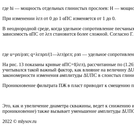
где hi — мощность отдельных глинистых прослоев: Н — мощно
При изменении λгл от 0 до 1 αПС изменяется от 1 до 0.
В неоднородной среде, когда удельное сопротивление песчаны
зависимость αПС от λгл становится более сложной. Согласно Г
где u=ρп/ρзп; q=λглρп/(1—λгл)ρгл; ρзп — удельное сопротивле
На рис. 13 показаны кривые αПС=f(λгл), рассчитанные по (1.2
учитывался такой важный фактор, как влияние на величину Δ
закономерности изменения амплитуды ΔUПС в слоистых глинис
Проникновение фильтрата ПЖ в пласт приводит к смещению по
Это, как и увеличение диаметра скважины, ведет к снижени
проникновение) также вызывает уменьшение амплитуды ΔUПС 
2022 © mlysov.ru