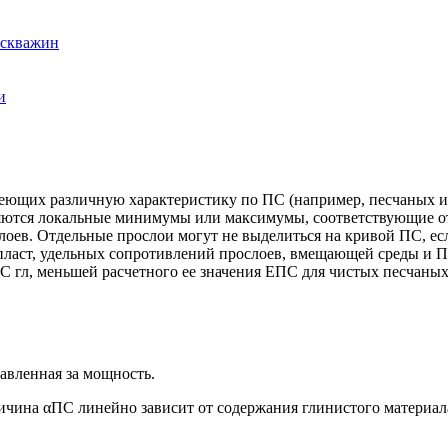
 скважин
и
еющих различную характеристику по ПС (например, песчаных и
яются локальные минимумы или максимумы, соответствующие о
лоев. Отдельные прослои могут не выделиться на кривой ПС, е
ласт, удельных сопротивлений прослоев, вмещающей среды и П
 гл, меньшей расчетного ее значения ЕПС для чистых песчаных
авленная за мощность.
чина αПС линейно зависит от содержания глинистого материала