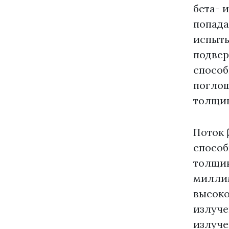
бета- 
попада
испыты
подвер
способ
поглощ
толщин
Поток 
способ
толщин
миллим
высоко
излуче
излуче