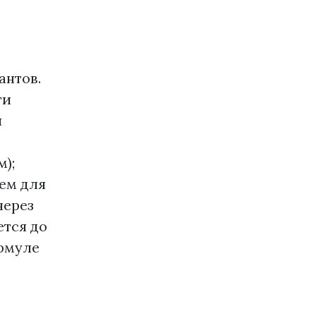
антов.
ти
и
);
ем для
через
ется до
ормуле