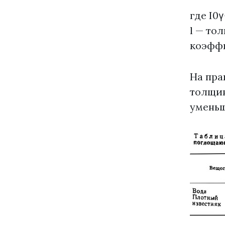
где I0
l — то
коэффи
На пра
толщин
уменьша