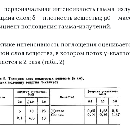
γ—первоначальная интенсивность гамма-излу
лщина слоя; δ — плотность вещества; μ0 — ма
циент поглощения гамма-излучений.
ктике интенсивность поглощения оценивает
ой слоя вещества, в котором поток γ-кванто
ется в 2 раза (табл. 2).