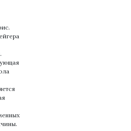
рис.
Гейгера
.
зующая
ола
яется
ая
менных
ичины.