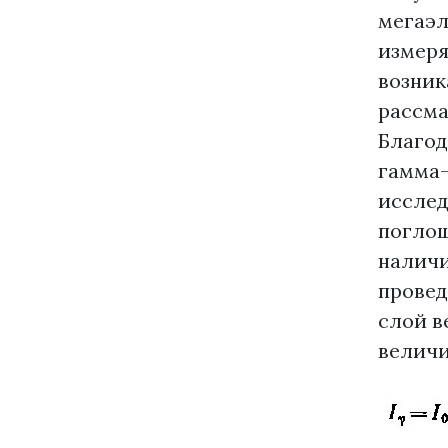
мегаэл
измеряе
возник
рассма
Благод
гамма-
исслед
поглощ
наличи
провед
слой в
величи