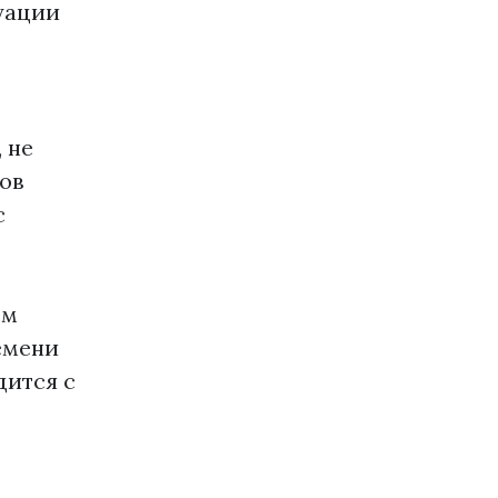
уации
 не
ов
с
ем
емени
дится с