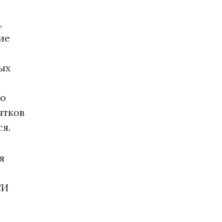
,
ие
ых
ко
ятков
я.
я
СИ