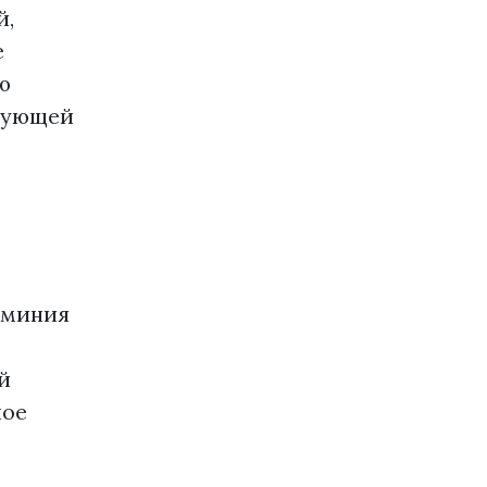
й,
е
ю
рующей
юминия
й
ное