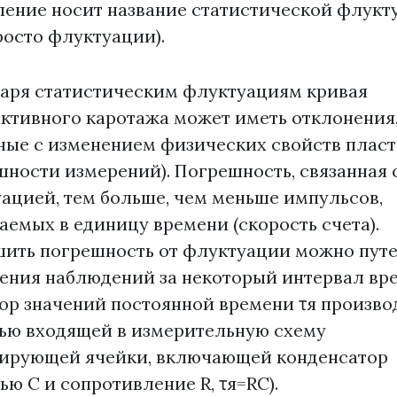
ление носит название статистической флукт
росто флуктуации).
аря статистическим флуктуациям кривая
ктивного каротажа может иметь отклонения,
ные с изменением физических свойств пласт
шности измерений). Погрешность, связанная 
ацией, тем больше, чем меньше импульсов,
аемых в единицу времени (скорость счета).
ить погрешность от флуктуации можно пут
ения наблюдений за некоторый интервал вр
бор значений постоянной времени τя произво
ю входящей в измерительную схему
ирующей ячейки, включающей конденсатор
ью С и сопротивление R, τя=RC).