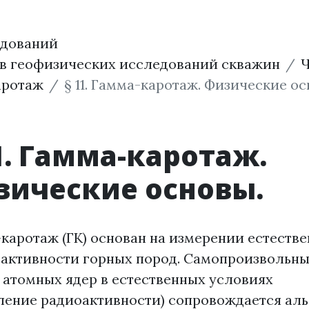
едований
ов геофизических исследований скважин
Ч
аротаж
§ 11. Гамма-каротаж. Физические ос
1. Гамма-каротаж.
зические основы.
каротаж (ГК) основан на измерении естеств
активности горных пород. Самопроизвольн
 атомных ядер в естественных условиях
ление радиоактивности) сопровождается аль