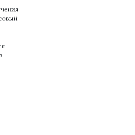
чения;
ссовый
ся
в