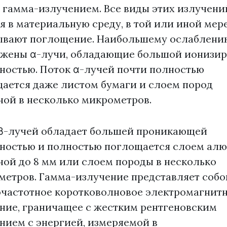
и гамма-излучением. Все виды этих излучени
я в материальную среду, в той или иной мер
вают поглощение. Наибольшему ослаблени
жены α-лучи, обладающие большой ионизи
ностью. Поток α-лучей почти полностью
ается даже листом бумаги и слоем пород
ой в несколько микрометров.
β-лучей обладает большей проникающей
ностью и полностью поглощается слоем ал
ой до 8 мм или слоем породы в несколько
етров. Гамма-излучение представляет собо
частотное коротковолновое электромагнит
ние, граничащее с жестким рентгеновским
нием с энергией, измеряемой в