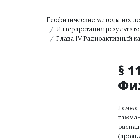
Геофизические методы иссл
Интерпретация результат
Глава IV Радиоактивный к
§ 1
Фи
Гамма-
гамма-
распад
(прояв