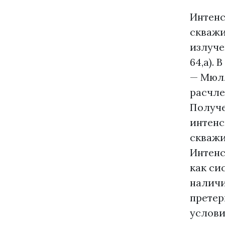
Интенс
скважи
излуче
64,а).
— Мюлл
расчле
Получе
интенс
скважи
Интенс
как си
наличи
претер
услови