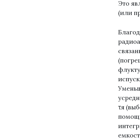
Это яв
(или п
Благод
радиоа
связан
(погре
флукту
испуск
Уменьш
усредн
τя (вы
помощь
интегр
емкост