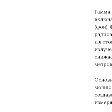
Гамма-
включа
(фон).
радиоа
изгото
излуче
снижае
метров
Основн
мощнос
создав
измеря