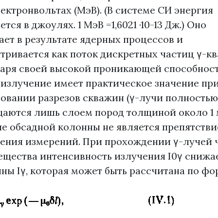
ектронвольтах (МэВ). (В системе СИ энергия
тся в джоулях. 1 МэВ =1,6021 ·10-13 Дж.) Оно
ает в результате ядерных процессов и
тривается как поток дискретных частиц γ-кв
аря своей высокой проникающей способнос
излучение имеет практическое значение пр
овании разрезов скважин (γ-лучи полностью
аются лишь слоем пород толщиной около 1 м
е обсадной колонны не является препятстви
ения измерений. При прохождении γ-лучей 
ещества интенсивность излучения I0γ снижа
ны Iγ, которая может быть рассчитана по ф