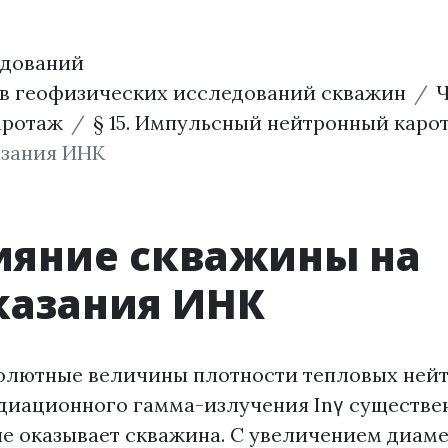
едований
ов геофизических исследований скважин
Ч
аротаж
§ 15. Импульсный нейтронный каро
азания ИНК
ияние скважины на
казания ИНК
олютные величины плотности тепловых ней
адиационного гамма-излучения Inγ существе
е оказывает скважина. С увеличением диам