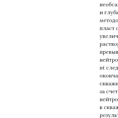
необс
и глуб
методо
пласт 
увелич
раство
превыш
нейтро
nt сле
оконча
скважи
за сче
нейтро
в сква
резуль