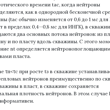
отического времени tac, когда нейтроны
деляются, как в однородной бесконечной сре
ны (tac обычно изменяется от 0,6 до 1 мс дл
т в пределах 0,4—0,8 мс для ИНГК), в скважи
аются два основных потока нейтронов: из пл
ну и по пласту вдоль скважины. С этого мом
ние nt определяется нейтронопоглощающи
вами пласта.
ае τп<τс при росте tз в скважине устанавлива
тепловых нейтронов преимущественно по ск
кважины в пласт, в скважине сохраняется
альная плотность нейтронов. В этом случае
нформативен.