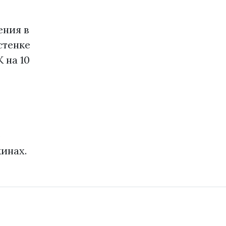
ения в
стенке
 на 10
о
инах.