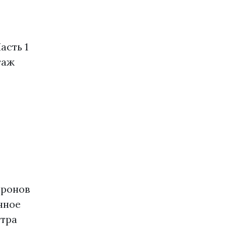
асть 1
таж
тронов
нное
етра