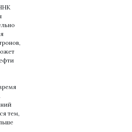
ИННК
я
ельно
ая
тронов,
может
нефти
 время
а
аний
я тем,
ольше