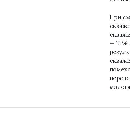
При см
скважи
скважи
— 15 %
резуль
скважи
помехо
перспе
малога