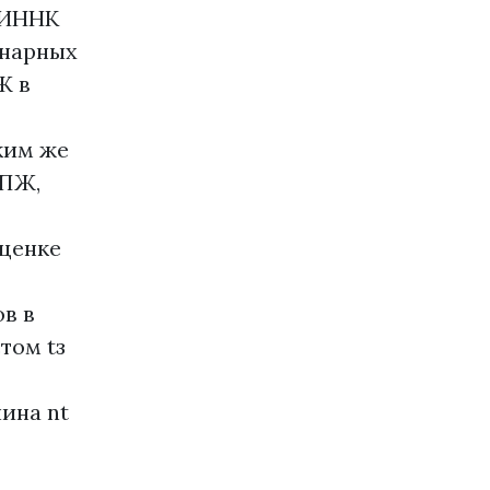
 ИННК
онарных
Ж в
ким же
 ПЖ,
оценке
в в
том tз
ина nt