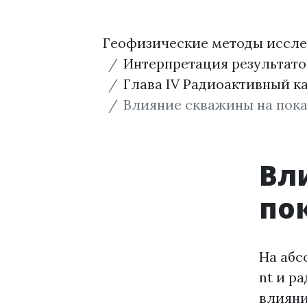
Геофизические методы иссл
Интерпретация результат
Глава IV Радиоактивный к
Влияние скважины на пок
Вл
по
На абс
nt и р
влияни