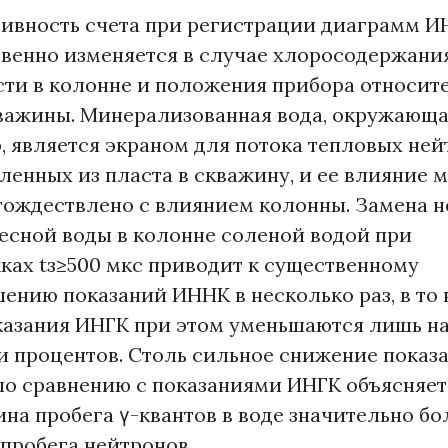
ивность счета при регистрации диаграмм 
венно изменяется в случае хлоросодержани
ти в колонне и положения прибора относит
важины. Минерализованная вода, окружающ
, является экраном для потока тепловых ней
ленных из пласта в скважину, и ее влияние 
тождествлено с влиянием колонны. Замена 
есной воды в колонне соленой водой при
ках tз≥500 мкс приводит к существенному
ению показаний ИННК в несколько раз, в то
казания ИНГК при этом уменьшаются лишь н
и процентов. Столь сильное снижение показ
о сравнению с показаниями ИНГК объясняетс
ина пробега γ-квантов в воде значительно б
пробега нейтронов.