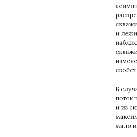
асимпт
распре
скважи
и лежи
наблюд
скважи
измене
свойст
В случ
поток 
и из с
максим
мало и