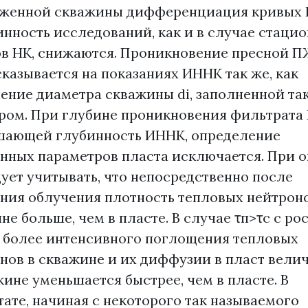
аженной скважины дифференциация кривых
инность исследований, как и в случае стаци
в НК, снижаются. Проникновение пресной П
сказывается на показаниях ИННК так же, как
ение диаметра скважины di, заполненной та
ром. При глубине проникновения фильтрата
ающей глубинность ИННК, определение
нных параметров пласта исключается. При 
дует учитывать, что непосредственно после
ния облучения плотность тепловых нейтроно
не больше, чем в пласте. В случае τп>τс с рос
т более интенсивного поглощения тепловых
нов в скважине и их диффузии в пласт велич
жине уменьшается быстрее, чем в пласте. В
тате, начиная с некоторого так называемого