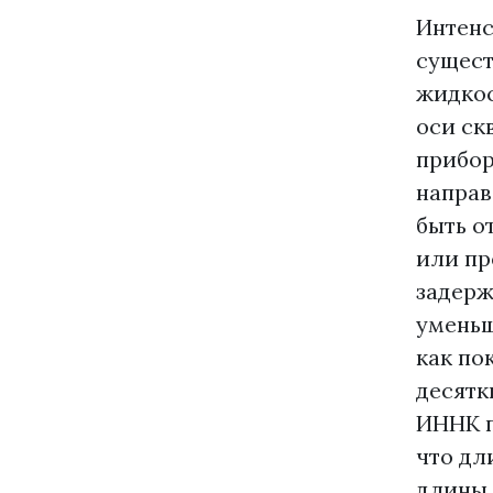
Интенс
сущест
жидкос
оси ск
прибор
направ
быть о
или пр
задерж
уменьш
как по
десятк
ИННК п
что дл
длины 