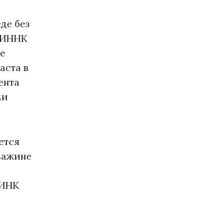
де без
я ИННК
не
аста в
ента
ми
ется
важине
 ИНК