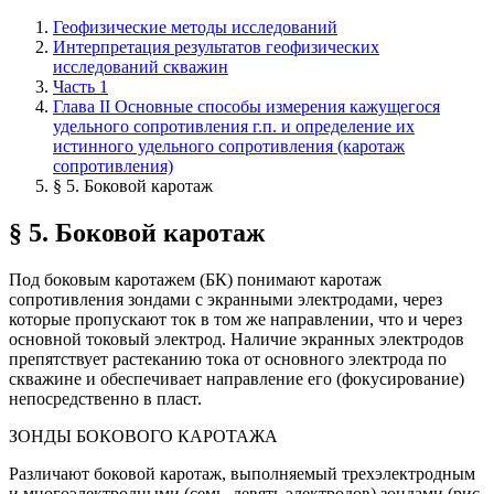
Геофизические методы исследований
Интерпретация результатов геофизических
исследований скважин
Часть 1
Глава II Основные способы измерения кажущегося
удельного сопротивления г.п. и определение их
истинного удельного сопротивления (каротаж
сопротивления)
§ 5. Боковой каротаж
§ 5. Боковой каротаж
Под боковым каротажем (БК) понимают каротаж
сопротивления зондами с экранными электродами, через
которые пропускают ток в том же направлении, что и через
основной токовый электрод. Наличие экранных электродов
препятствует растеканию тока от основного электрода по
скважине и обеспечивает направление его (фокусирование)
непосредственно в пласт.
ЗОНДЫ БОКОВОГО КАРОТАЖА
Различают боковой каротаж, выполняемый трехэлектродным
и многоэлектродными (семь, девять электродов) зондами (рис.