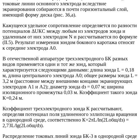
токовые линии основного электрода вследствие
экранирования собираются в почти горизонтальный слой,
имеющий форму диска (рис. 36,а).
Кажущееся удельное сопротивление определяется по разности
потенциалов ΔUКС между любым из электродов зонда и
удаленным от них электродом N и рассчитывается по формуле
(II.5). Результат измерения зондом бокового каротажа относят
к середине электрода А0.
В отечественной аппаратуре трехэлектродного БК разных
видов применяется один и тот же зонд, который
характеризуется следующими данными: длина зонда L = 0,18
м, длина центрального электрода А0; общее размеры зонда L =
3,2 м (расстояние между внешними концами экранирующих
электродов А1 и А2); диаметр зонда dз = 0,07 м; ширина
изоляционного промежутка 0,03 м. Коэффициент такого зонда
К=0,24 м.
Коэффициент трехэлектродного зонда К рассчитывают,
определяя потенциал поля удлиненного эллипсоида вращения
в однородной среде, соответственно К=2πL/ln(2Lобщ/dз) =
2,73L/lg(2Lобщ/dз).
Распределение токовых линий зонда БК-3 в однородной среде