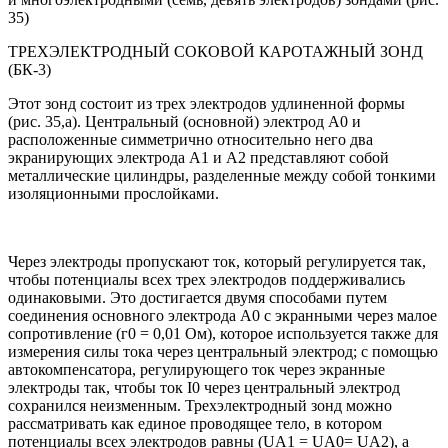
35)
ТРЕХЭЛЕКТРОДНЫЙ СОКОВОЙ КАРОТАЖНЫЙ ЗОНД
(БК-3)
Этот зонд состоит из трех электродов удлиненной формы
(рис. 35,а). Центральный (основной) электрод A0 и
расположенные симметрично относительно него два
экранирующих электрода А1 и А2 представляют собой
металлические цилиндры, разделенные между собой тонкими
изоляционными прослойками.
Через электроды пропускают ток, который регулируется так,
чтобы потенциалы всех трех электродов поддерживались
одинаковыми. Это достигается двумя способами путем
соединения основного электрода А0 с экранными через малое
сопротивление (г0 = 0,01 Ом), которое используется также для
измерения силы тока через центральный электрод; с помощью
автокомпенсатора, регулирующего ток через экранные
электроды так, чтобы ток I0 через центральный электрод
сохранился неизменным. Трехэлектродный зонд можно
рассматривать как единое проводящее тело, в котором
потенциалы всех электродов равны (UА1 = UA0= UА2), а