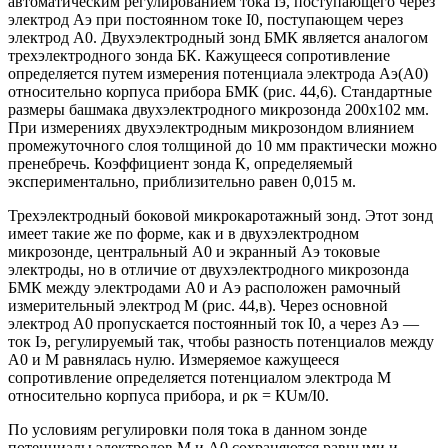
автоматическим регулированием тока Iэ, поступающего через
электрод Аэ при постоянном токе I0, поступающем через
электрод А0. Двухэлектродный зонд БМК является аналогом
трехэлектродного зонда БК. Кажущееся сопротивление
определяется путем измерения потенциала электрода Аэ(А0)
относительно корпуса прибора БМК (рис. 44,6). Стандартные
размеры башмака двухэлектродного микрозонда 200x102 мм.
При измерениях двухэлектродным микрозондом влиянием
промежуточного слоя толщиной до 10 мм практически можно
пренебречь. Коэффициент зонда К, определяемый
экспериментально, приблизительно равен 0,015 м.
Трехэлектродный боковой микрокаротажный зонд. Этот зонд
имеет такие же по форме, как и в двухэлектродном
микрозонде, центральный А0 и экранный Аэ токовые
электроды, но в отличие от двухэлектродного микрозонда
БМК между электродами А0 и Аэ расположен рамочный
измерительный электрод М (рис. 44,в). Через основной
электрод А0 пропускается постоянный ток I0, а через Аэ —
ток Iэ, регулируемый так, чтобы разность потенциалов между
А0 и М равнялась нулю. Измеряемое кажущееся
сопротивление определяется потенциалом электрода М
относительно корпуса прибора, и ρк = КUм/I0.
По условиям регулировки поля тока в данном зонде
потенциалы электродов М и А0 сохраняются равными и