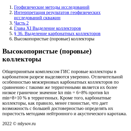
Геофизические методы исследований
Интерпретация результатов геофизических
исследований скважин
Часть 2
Глава XI Выделение коллекторов
§ 36. Выделение карбонатных коллекторов
Высокопористые (поровые) коллекторы
Высокопористые (поровые)
коллекторы
Общепринятым комплексом ГИС поровые коллекторы в
карбонатном разрезе выделяются уверенно. Отличительной
особенностью межзерновых карбонатных коллекторов по
сравнению с такими же терригенными является их более
низкое граничное значение kп min = 6÷8% против kп
min=8÷10 % в терригенных. Кроме того, карбонатные
коллекторы, как правило, менее глинистые, что дает
возможность с большей достоверностью определять их
пористость методами нейтронного и акустического каротажа.
2022 © mlysov.ru